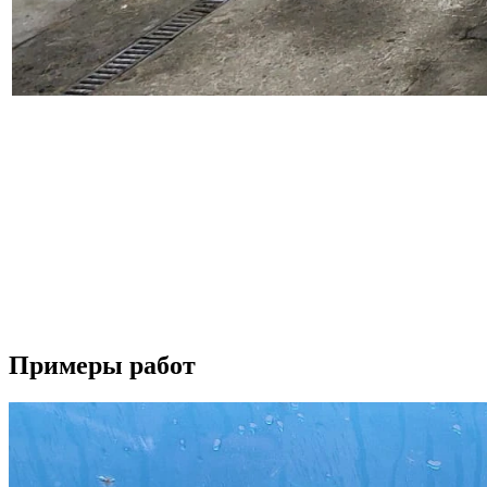
Наш автосервис выполняет широкий перечень работ по ремонт
восстанавливаем поврежденные детали, проводим замену бампер
Осуществляем полировку автомобиля и полировку фар, наноси
подготавливаем автомобиль для работы в такси, а также прово
Вторым важным направлением деятельности нашего автосервиса
периодически проводить ее профилактическую диагностику. Д
Если у вас возникли вопросы по ремонту вашего автомобиля, 
Будем рады видеть вас в качестве наших клиентов.
Примеры работ