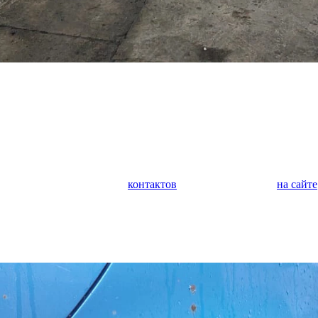
у автомобилей. Мы занимаемся кузовным ремонтом любой сложн
а, крыльев, дверей, багажника, капота. Выполняем покраску ав
м защитное покрытие. Выполняем оклейку автомобиля полиурет
дим оклейку коммерческого транспорта.
 является диагностика и ремонт ходовой части автомобиля. Оче
иагностика поможет предотвратить внезапную поломку и дорого
обращайтесь по любому из
контактов
или задайте вопрос
на сайте