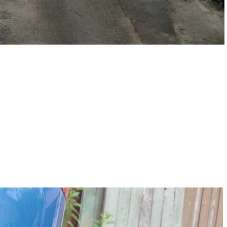
ости, удаляем царапины и вмятины на кузове автомобиля,
томобиля и отдельных деталей, делаем локальную покраску.
ановой и антигравийной пленкой. Производим оклейку такси,
нь важно следить за состоянием ходовой части автомобиля и
стоящий ремонт ходовой части.
.