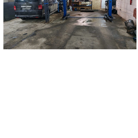
Наш автосервис выполняет широкий перечень работ по
ремонту автомобилей. Мы занимаемся кузовным ремонтом
любой сложности, удаляем царапины и вмятины на кузове
автомобиля, восстанавливаем поврежденные детали,
проводим замену бампера, крыльев, дверей, багажника,
капота. Выполняем покраску автомобиля и отдельных
деталей, делаем локальную покраску. Осуществляем
полировку автомобиля и полировку фар, наносим защитное
покрытие. Выполняем оклейку автомобиля полиуретановой и
антигравийной пленкой. Производим оклейку такси,
подготавливаем автомобиль для работы в такси, а также
проводим оклейку коммерческого транспорта.
Вторым важным направлением деятельности нашего
автосервиса является диагностика и ремонт ходовой части