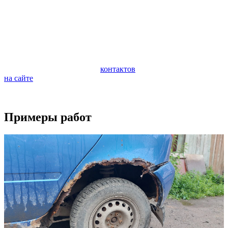
автомобиля. Очень важно следить за состоянием ходовой
части автомобиля и периодически проводить ее
профилактическую диагностику. Диагностика поможет
предотвратить внезапную поломку и дорогостоящий ремонт
ходовой части.
Если у вас возникли вопросы по ремонту вашего автомобиля,
обращайтесь по любому из
контактов
или задайте вопрос
на сайте
.
Будем рады видеть вас в качестве наших клиентов.
Примеры работ