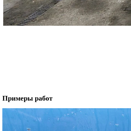
Наш автосервис выполняет широкий перечень работ по ремонт
восстанавливаем поврежденные детали, проводим замену бампер
Осуществляем полировку автомобиля и полировку фар, наноси
подготавливаем автомобиль для работы в такси, а также прово
Вторым важным направлением деятельности нашего автосервиса
периодически проводить ее профилактическую диагностику. Д
Если у вас возникли вопросы по ремонту вашего автомобиля, 
Будем рады видеть вас в качестве наших клиентов.
Примеры работ