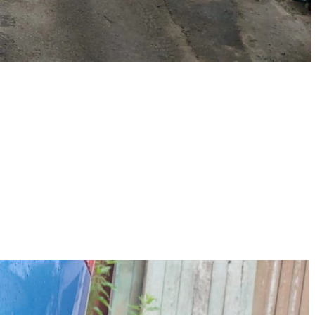
ости, удаляем царапины и вмятины на кузове автомобиля,
томобиля и отдельных деталей, делаем локальную покраску.
ановой и антигравийной пленкой. Производим оклейку такси,
нь важно следить за состоянием ходовой части автомобиля и
стоящий ремонт ходовой части.
.