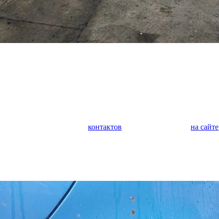
у автомобилей. Мы занимаемся кузовным ремонтом любой сложн
а, крыльев, дверей, багажника, капота. Выполняем покраску ав
м защитное покрытие. Выполняем оклейку автомобиля полиурет
дим оклейку коммерческого транспорта.
 является диагностика и ремонт ходовой части автомобиля. Оче
иагностика поможет предотвратить внезапную поломку и дорого
обращайтесь по любому из
контактов
или задайте вопрос
на сайте