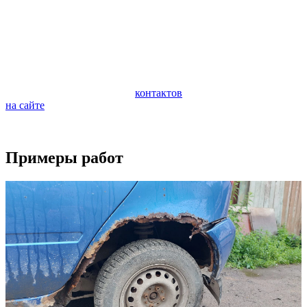
автомобиля. Очень важно следить за состоянием ходовой
части автомобиля и периодически проводить ее
профилактическую диагностику. Диагностика поможет
предотвратить внезапную поломку и дорогостоящий ремонт
ходовой части.
Если у вас возникли вопросы по ремонту вашего автомобиля,
обращайтесь по любому из
контактов
или задайте вопрос
на сайте
.
Будем рады видеть вас в качестве наших клиентов.
Примеры работ