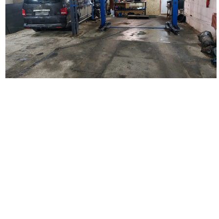
Наш автосервис выполняет широкий перечень работ по
ремонту автомобилей. Мы занимаемся кузовным ремонтом
любой сложности, удаляем царапины и вмятины на кузове
автомобиля, восстанавливаем поврежденные детали,
проводим замену бампера, крыльев, дверей, багажника,
капота. Выполняем покраску автомобиля и отдельных
деталей, делаем локальную покраску. Осуществляем
полировку автомобиля и полировку фар, наносим защитное
покрытие. Выполняем оклейку автомобиля полиуретановой и
антигравийной пленкой. Производим оклейку такси,
подготавливаем автомобиль для работы в такси, а также
проводим оклейку коммерческого транспорта.
Вторым важным направлением деятельности нашего
автосервиса является диагностика и ремонт ходовой части