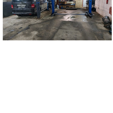
Наш автосервис выполняет широкий перечень работ по
ремонту автомобилей. Мы занимаемся кузовным ремонтом
любой сложности, удаляем царапины и вмятины на кузове
автомобиля, восстанавливаем поврежденные детали,
проводим замену бампера, крыльев, дверей, багажника,
капота. Выполняем покраску автомобиля и отдельных
деталей, делаем локальную покраску. Осуществляем
полировку автомобиля и полировку фар, наносим защитное
покрытие. Выполняем оклейку автомобиля полиуретановой и
антигравийной пленкой. Производим оклейку такси,
подготавливаем автомобиль для работы в такси, а также
проводим оклейку коммерческого транспорта.
Вторым важным направлением деятельности нашего
автосервиса является диагностика и ремонт ходовой части