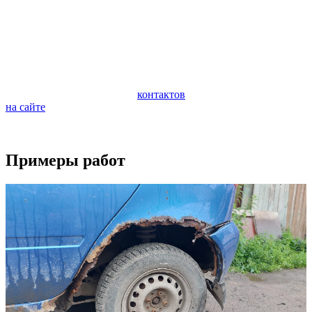
автомобиля. Очень важно следить за состоянием ходовой
части автомобиля и периодически проводить ее
профилактическую диагностику. Диагностика поможет
предотвратить внезапную поломку и дорогостоящий ремонт
ходовой части.
Если у вас возникли вопросы по ремонту вашего автомобиля,
обращайтесь по любому из
контактов
или задайте вопрос
на сайте
.
Будем рады видеть вас в качестве наших клиентов.
Примеры работ