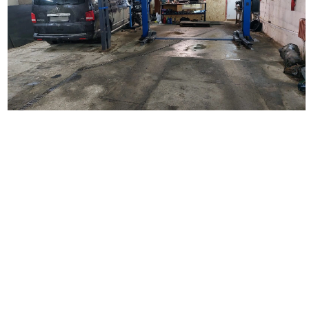
Наш автосервис выполняет широкий перечень работ по
ремонту автомобилей. Мы занимаемся кузовным ремонтом
любой сложности, удаляем царапины и вмятины на кузове
автомобиля, восстанавливаем поврежденные детали,
проводим замену бампера, крыльев, дверей, багажника,
капота. Выполняем покраску автомобиля и отдельных
деталей, делаем локальную покраску. Осуществляем
полировку автомобиля и полировку фар, наносим защитное
покрытие. Выполняем оклейку автомобиля полиуретановой и
антигравийной пленкой. Производим оклейку такси,
подготавливаем автомобиль для работы в такси, а также
проводим оклейку коммерческого транспорта.
Вторым важным направлением деятельности нашего
автосервиса является диагностика и ремонт ходовой части