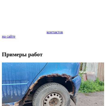
автомобиля. Очень важно следить за состоянием ходовой
части автомобиля и периодически проводить ее
профилактическую диагностику. Диагностика поможет
предотвратить внезапную поломку и дорогостоящий ремонт
ходовой части.
Если у вас возникли вопросы по ремонту вашего автомобиля,
обращайтесь по любому из
контактов
или задайте вопрос
на сайте
.
Будем рады видеть вас в качестве наших клиентов.
Примеры работ