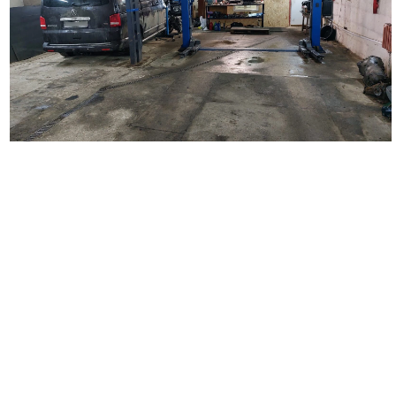
Наш автосервис выполняет широкий перечень работ по
ремонту автомобилей. Мы занимаемся кузовным ремонтом
любой сложности, удаляем царапины и вмятины на кузове
автомобиля, восстанавливаем поврежденные детали,
проводим замену бампера, крыльев, дверей, багажника,
капота. Выполняем покраску автомобиля и отдельных
деталей, делаем локальную покраску. Осуществляем
полировку автомобиля и полировку фар, наносим защитное
покрытие. Выполняем оклейку автомобиля полиуретановой и
антигравийной пленкой. Производим оклейку такси,
подготавливаем автомобиль для работы в такси, а также
проводим оклейку коммерческого транспорта.
Вторым важным направлением деятельности нашего
автосервиса является диагностика и ремонт ходовой части