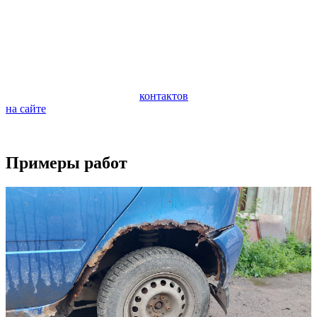
автомобиля. Очень важно следить за состоянием ходовой
части автомобиля и периодически проводить ее
профилактическую диагностику. Диагностика поможет
предотвратить внезапную поломку и дорогостоящий ремонт
ходовой части.
Если у вас возникли вопросы по ремонту вашего автомобиля,
обращайтесь по любому из
контактов
или задайте вопрос
на сайте
.
Будем рады видеть вас в качестве наших клиентов.
Примеры работ