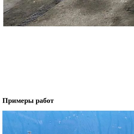
Наш автосервис выполняет широкий перечень работ по ремонт
восстанавливаем поврежденные детали, проводим замену бампер
Осуществляем полировку автомобиля и полировку фар, наноси
подготавливаем автомобиль для работы в такси, а также прово
Вторым важным направлением деятельности нашего автосервиса
периодически проводить ее профилактическую диагностику. Д
Если у вас возникли вопросы по ремонту вашего автомобиля, 
Будем рады видеть вас в качестве наших клиентов.
Примеры работ