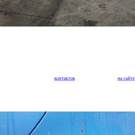
у автомобилей. Мы занимаемся кузовным ремонтом любой сложн
а, крыльев, дверей, багажника, капота. Выполняем покраску ав
м защитное покрытие. Выполняем оклейку автомобиля полиурет
дим оклейку коммерческого транспорта.
 является диагностика и ремонт ходовой части автомобиля. Оче
иагностика поможет предотвратить внезапную поломку и дорого
обращайтесь по любому из
контактов
или задайте вопрос
на сайте