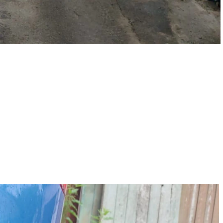
ости, удаляем царапины и вмятины на кузове автомобиля,
томобиля и отдельных деталей, делаем локальную покраску.
ановой и антигравийной пленкой. Производим оклейку такси,
нь важно следить за состоянием ходовой части автомобиля и
стоящий ремонт ходовой части.
.