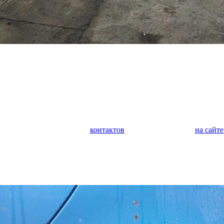
у автомобилей. Мы занимаемся кузовным ремонтом любой сложн
а, крыльев, дверей, багажника, капота. Выполняем покраску ав
м защитное покрытие. Выполняем оклейку автомобиля полиурет
дим оклейку коммерческого транспорта.
 является диагностика и ремонт ходовой части автомобиля. Оче
иагностика поможет предотвратить внезапную поломку и дорого
обращайтесь по любому из
контактов
или задайте вопрос
на сайте