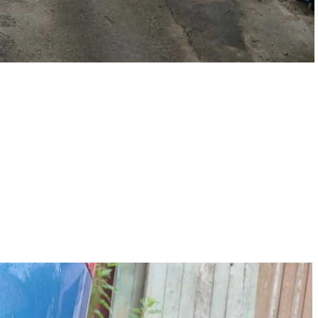
ости, удаляем царапины и вмятины на кузове автомобиля,
томобиля и отдельных деталей, делаем локальную покраску.
ановой и антигравийной пленкой. Производим оклейку такси,
нь важно следить за состоянием ходовой части автомобиля и
стоящий ремонт ходовой части.
.