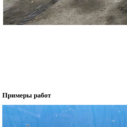
Наш автосервис выполняет широкий перечень работ по ремонт
восстанавливаем поврежденные детали, проводим замену бампер
Осуществляем полировку автомобиля и полировку фар, наноси
подготавливаем автомобиль для работы в такси, а также прово
Вторым важным направлением деятельности нашего автосервиса
периодически проводить ее профилактическую диагностику. Д
Если у вас возникли вопросы по ремонту вашего автомобиля, 
Будем рады видеть вас в качестве наших клиентов.
Примеры работ