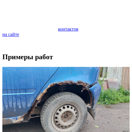
профилактическую диагностику. Диагностика поможет
предотвратить внезапную поломку и дорогостоящий ремонт
ходовой части.
Если у вас возникли вопросы по ремонту вашего автомобиля,
обращайтесь по любому из
контактов
или задайте вопрос
на сайте
.
Будем рады видеть вас в качестве наших клиентов.
Примеры работ