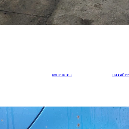
у автомобилей. Мы занимаемся кузовным ремонтом любой сложн
а, крыльев, дверей, багажника, капота. Выполняем покраску ав
м защитное покрытие. Выполняем оклейку автомобиля полиурет
дим оклейку коммерческого транспорта.
 является диагностика и ремонт ходовой части автомобиля. Оче
иагностика поможет предотвратить внезапную поломку и дорого
обращайтесь по любому из
контактов
или задайте вопрос
на сайте