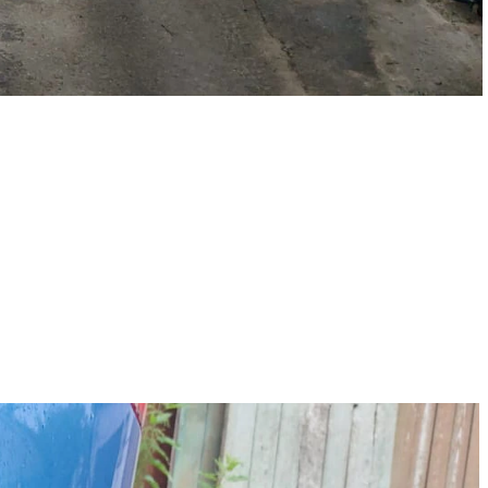
ости, удаляем царапины и вмятины на кузове автомобиля,
томобиля и отдельных деталей, делаем локальную покраску.
ановой и антигравийной пленкой. Производим оклейку такси,
нь важно следить за состоянием ходовой части автомобиля и
стоящий ремонт ходовой части.
.