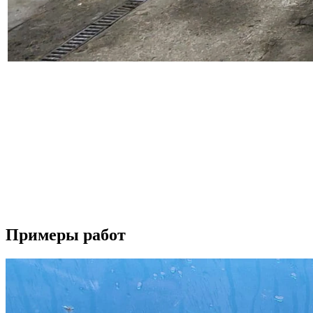
Наш автосервис выполняет широкий перечень работ по ремонт
восстанавливаем поврежденные детали, проводим замену бампер
Осуществляем полировку автомобиля и полировку фар, наноси
подготавливаем автомобиль для работы в такси, а также прово
Вторым важным направлением деятельности нашего автосервиса
периодически проводить ее профилактическую диагностику. Д
Если у вас возникли вопросы по ремонту вашего автомобиля, 
Будем рады видеть вас в качестве наших клиентов.
Примеры работ