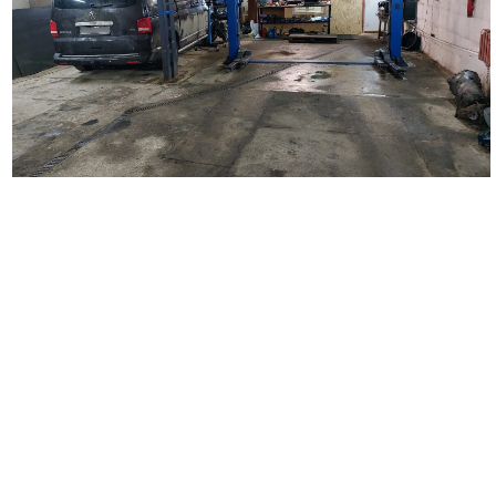
Наш автосервис выполняет широкий перечень работ по
ремонту автомобилей. Мы занимаемся кузовным ремонтом
любой сложности, удаляем царапины и вмятины на кузове
автомобиля, восстанавливаем поврежденные детали,
проводим замену бампера, крыльев, дверей, багажника,
капота. Выполняем покраску автомобиля и отдельных
деталей, делаем локальную покраску. Осуществляем
полировку автомобиля и полировку фар, наносим защитное
покрытие. Выполняем оклейку автомобиля полиуретановой и
антигравийной пленкой. Производим оклейку такси,
подготавливаем автомобиль для работы в такси, а также
проводим оклейку коммерческого транспорта.
Вторым важным направлением деятельности нашего
автосервиса является диагностика и ремонт ходовой части