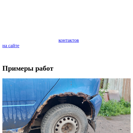
автомобиля. Очень важно следить за состоянием ходовой
части автомобиля и периодически проводить ее
профилактическую диагностику. Диагностика поможет
предотвратить внезапную поломку и дорогостоящий ремонт
ходовой части.
Если у вас возникли вопросы по ремонту вашего автомобиля,
обращайтесь по любому из
контактов
или задайте вопрос
на сайте
.
Будем рады видеть вас в качестве наших клиентов.
Примеры работ