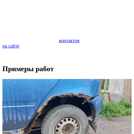
автомобиля. Очень важно следить за состоянием ходовой
части автомобиля и периодически проводить ее
профилактическую диагностику. Диагностика поможет
предотвратить внезапную поломку и дорогостоящий ремонт
ходовой части.
Если у вас возникли вопросы по ремонту вашего автомобиля,
обращайтесь по любому из
контактов
или задайте вопрос
на сайте
.
Будем рады видеть вас в качестве наших клиентов.
Примеры работ