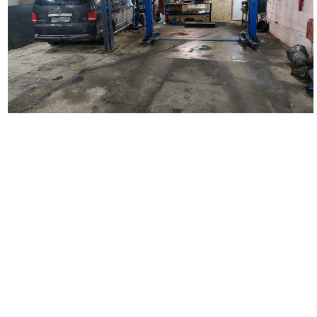
Наш автосервис выполняет широкий перечень работ по
ремонту автомобилей. Мы занимаемся кузовным ремонтом
любой сложности, удаляем царапины и вмятины на кузове
автомобиля, восстанавливаем поврежденные детали,
проводим замену бампера, крыльев, дверей, багажника,
капота. Выполняем покраску автомобиля и отдельных
деталей, делаем локальную покраску. Осуществляем
полировку автомобиля и полировку фар, наносим защитное
покрытие. Выполняем оклейку автомобиля полиуретановой и
антигравийной пленкой. Производим оклейку такси,
подготавливаем автомобиль для работы в такси, а также
проводим оклейку коммерческого транспорта.
Вторым важным направлением деятельности нашего
автосервиса является диагностика и ремонт ходовой части