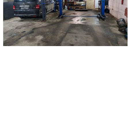
Наш автосервис выполняет широкий перечень работ по
ремонту автомобилей. Мы занимаемся кузовным ремонтом
любой сложности, удаляем царапины и вмятины на кузове
автомобиля, восстанавливаем поврежденные детали,
проводим замену бампера, крыльев, дверей, багажника,
капота. Выполняем покраску автомобиля и отдельных
деталей, делаем локальную покраску. Осуществляем
полировку автомобиля и полировку фар, наносим защитное
покрытие. Выполняем оклейку автомобиля полиуретановой и
антигравийной пленкой. Производим оклейку такси,
подготавливаем автомобиль для работы в такси, а также
проводим оклейку коммерческого транспорта.
Вторым важным направлением деятельности нашего
автосервиса является диагностика и ремонт ходовой части