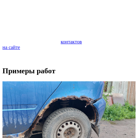
автомобиля. Очень важно следить за состоянием ходовой
части автомобиля и периодически проводить ее
профилактическую диагностику. Диагностика поможет
предотвратить внезапную поломку и дорогостоящий ремонт
ходовой части.
Если у вас возникли вопросы по ремонту вашего автомобиля,
обращайтесь по любому из
контактов
или задайте вопрос
на сайте
.
Будем рады видеть вас в качестве наших клиентов.
Примеры работ