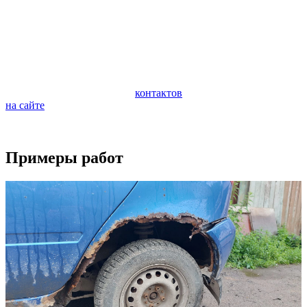
автомобиля. Очень важно следить за состоянием ходовой
части автомобиля и периодически проводить ее
профилактическую диагностику. Диагностика поможет
предотвратить внезапную поломку и дорогостоящий ремонт
ходовой части.
Если у вас возникли вопросы по ремонту вашего автомобиля,
обращайтесь по любому из
контактов
или задайте вопрос
на сайте
.
Будем рады видеть вас в качестве наших клиентов.
Примеры работ