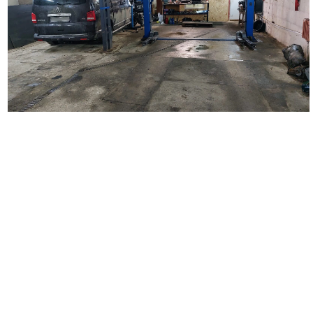
Наш автосервис выполняет широкий перечень работ по
ремонту автомобилей. Мы занимаемся кузовным ремонтом
любой сложности, удаляем царапины и вмятины на кузове
автомобиля, восстанавливаем поврежденные детали,
проводим замену бампера, крыльев, дверей, багажника,
капота. Выполняем покраску автомобиля и отдельных
деталей, делаем локальную покраску. Осуществляем
полировку автомобиля и полировку фар, наносим защитное
покрытие. Выполняем оклейку автомобиля полиуретановой и
антигравийной пленкой. Производим оклейку такси,
подготавливаем автомобиль для работы в такси, а также
проводим оклейку коммерческого транспорта.
Вторым важным направлением деятельности нашего
автосервиса является диагностика и ремонт ходовой части