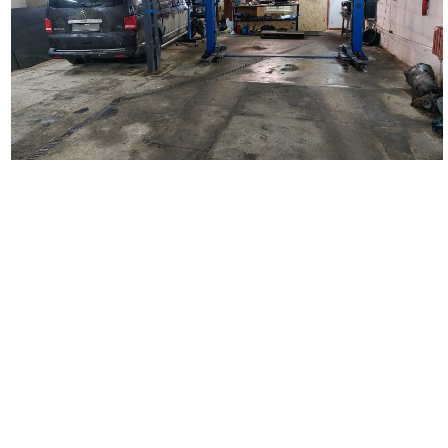
Наш автосервис выполняет широкий перечень работ по
ремонту автомобилей. Мы занимаемся кузовным ремонтом
любой сложности, удаляем царапины и вмятины на кузове
автомобиля, восстанавливаем поврежденные детали,
проводим замену бампера, крыльев, дверей, багажника,
капота. Выполняем покраску автомобиля и отдельных
деталей, делаем локальную покраску. Осуществляем
полировку автомобиля и полировку фар, наносим защитное
покрытие. Выполняем оклейку автомобиля полиуретановой и
антигравийной пленкой. Производим оклейку такси,
подготавливаем автомобиль для работы в такси, а также
проводим оклейку коммерческого транспорта.
Вторым важным направлением деятельности нашего
автосервиса является диагностика и ремонт ходовой части