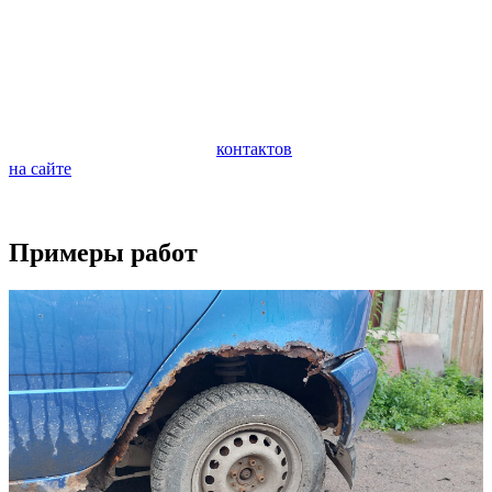
автомобиля. Очень важно следить за состоянием ходовой
части автомобиля и периодически проводить ее
профилактическую диагностику. Диагностика поможет
предотвратить внезапную поломку и дорогостоящий ремонт
ходовой части.
Если у вас возникли вопросы по ремонту вашего автомобиля,
обращайтесь по любому из
контактов
или задайте вопрос
на сайте
.
Будем рады видеть вас в качестве наших клиентов.
Примеры работ