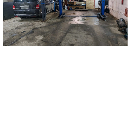
Наш автосервис выполняет широкий перечень работ по
ремонту автомобилей. Мы занимаемся кузовным ремонтом
любой сложности, удаляем царапины и вмятины на кузове
автомобиля, восстанавливаем поврежденные детали,
проводим замену бампера, крыльев, дверей, багажника,
капота. Выполняем покраску автомобиля и отдельных
деталей, делаем локальную покраску. Осуществляем
полировку автомобиля и полировку фар, наносим защитное
покрытие. Выполняем оклейку автомобиля полиуретановой и
антигравийной пленкой. Производим оклейку такси,
подготавливаем автомобиль для работы в такси, а также
проводим оклейку коммерческого транспорта.
Вторым важным направлением деятельности нашего
автосервиса является диагностика и ремонт ходовой части