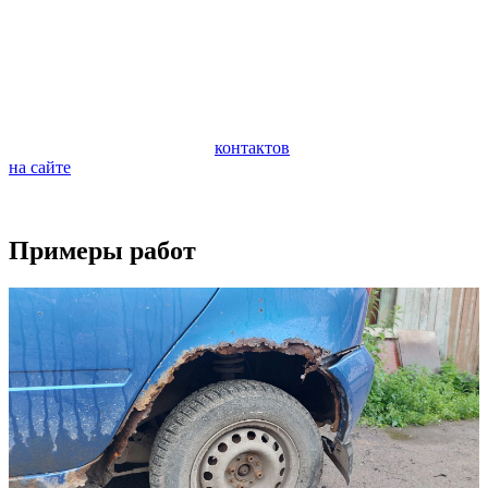
автомобиля. Очень важно следить за состоянием ходовой
части автомобиля и периодически проводить ее
профилактическую диагностику. Диагностика поможет
предотвратить внезапную поломку и дорогостоящий ремонт
ходовой части.
Если у вас возникли вопросы по ремонту вашего автомобиля,
обращайтесь по любому из
контактов
или задайте вопрос
на сайте
.
Будем рады видеть вас в качестве наших клиентов.
Примеры работ